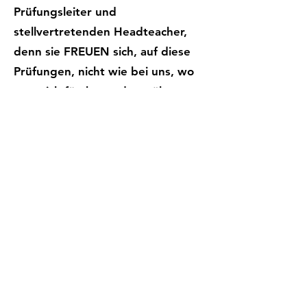
Prüfungsleiter und
stellvertretenden Headteacher,
denn sie FREUEN sich, auf diese
Prüfungen, nicht wie bei uns, wo
man sich fürchtet oder stöhnt
6. Januar 2021
Ein gutes neues Jahr, an Euch
"Eingesperrte" in Deutschland,
aus dem "freien" Kenya.
Heute ging die Schule los, rund
300 Kinder sind da, am
kommenden Montag kommen
auch die Kleinen dazu aus
Babyklasse und den beiden